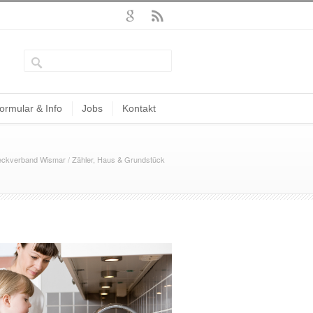
ormular & Info
Jobs
Kontakt
ckverband Wismar
/
Zähler, Haus & Grundstück