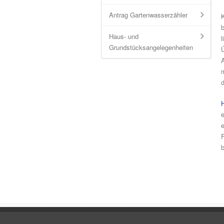
Antrag Gartenwasserzähler
Haus- und
l
Grundstücksangelegenheiten
Ü
m
e
F
b