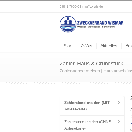
03841 7830-0 |
info@zvwis.de
Start
ZvWis
Aktuelles
Be
Zähler, Haus & Grundstück.
Zählerstände melden | Hausanschlüs
Zählerstand melden (MIT
Ablesekarte)
D
Zählerstand melden (OHNE
Ablesekarte)
d