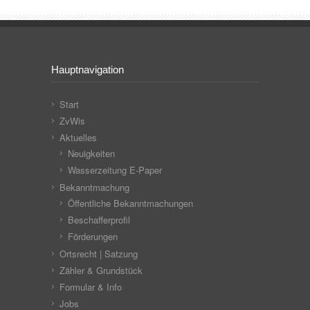
Hauptnavigation
Start
ZvWis
Aktuelles
Neuigkeiten
Wasserzeitung E-Paper
Bekanntmachung
Öffentliche Bekanntmachungen
Beschafferprofil
Förderungen
Ortsrecht | Satzung
Zähler & Grundstück
Formular & Info
Jobs