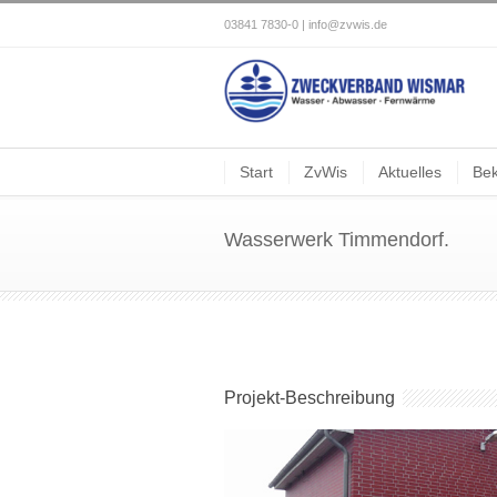
03841 7830-0 |
info@zvwis.de
Start
ZvWis
Aktuelles
Be
Wasserwerk Timmendorf.
Projekt-Beschreibung