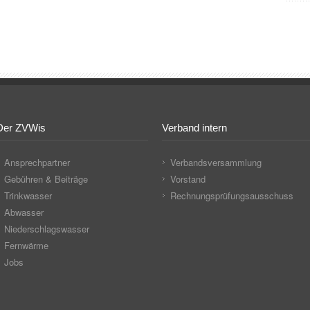
Der ZVWis
Verband intern
Ansprechpartner
Verbandsversammlung
Gebühren & Beiträge
Vorstand
Trinkwasser
Rechnungsprüfungsausschuss
Abwasser
Niederschlagswasser
Fernwärme
Jobs