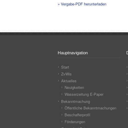
» Vergabe-PDF herunterladen
Hauptnavigation
Start
ZvWis
Aktuelles
Neuigkeiten
Wasserzeitung E-Paper
Bekanntmachung
Öffentliche Bekanntmachungen
Beschafferprofil
Förderungen