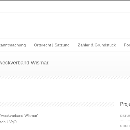
kanntmachung
Ortsrecht | Satzung
Zähler & Grundstück
For
Zweckverband Wismar.
Proj
 Zweckverband Wismar”
DATU
nach UVgO.
STIC